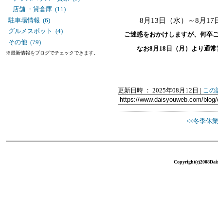
店舗 ・貸倉庫 (11)
8月13日（水）～8月17
駐車場情報 (6)
グルメスポット (4)
ご迷惑をおかけしますが、何卒
その他 (79)
なお8月18日（月）より通常
※最新情報をブログでチェックできます。
更新日時 ： 2025年08月12日
|
この
<<冬季休
Copyright(c)2008Dais