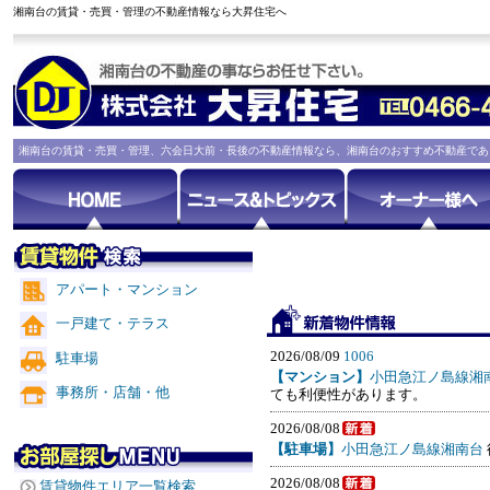
湘南台の賃貸・売買・管理の不動産情報なら大昇住宅へ
湘南台の賃貸・売買・管理、六会日大前・長後の不動産情報なら、湘南台のおすすめ不動産であ
アパート・マンション
一戸建て・テラス
2026/08/09
1006
駐車場
【マンション】
小田急江ノ島線湘
事務所・店舗・他
ても利便性があります。
2026/08/08
【駐車場】
小田急江ノ島線湘南台
2026/08/08
賃貸物件エリア一覧検索