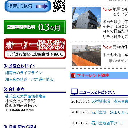
地震に強
とうござ
湘南台駅まで平
ッチン（IHコ
向きで日当た
リティ対策もO
売買物件
下土棚土地 
湘南台のライフライン
フリーレント物件
湘南台の鉄道・バス運行情報
株式会社大昇住宅湘南台
株式会社大昇住宅
2016/06/01
大型駐車場 湘南台
藤沢市湘南台1-20-3
TEL0466-44-6700
2016/02/05
石川土地 決まりま
2015/12/29
石川土地値下げ！！