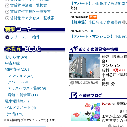
【アパート】
小田急江ノ島線湘南
賃貸物件沿線一覧検索
良好！
賃貸物件学校区一覧検索
2026/08/06
賃貸物件アクセス一覧検索
【駐車場】
小田急江ノ島線長後
徒
2026/07/25
101
【アパート・マンション】
小田急
フリーレント物件
神奈川県藤沢
おしらせ (46)
台1
中古戸建
マンション
物件情報 (202)
賃料：
8万200
小田急江ノ島
マンション (42)
台
アパート (70)
徒歩1分
テラスハウス・貸家 (9)
店舗 ・貸倉庫 (11)
駐車場情報 (6)
≪ 夏季
グルメスポット (4)
8月11日(火
その他 (79)
ますが上記の通
※最新情報をブログでチェックできます。
通常営業とな