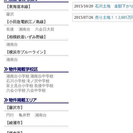
2015/10/20
石川土地 金額下が
【東海道本線】
藤沢
2015/07/26
売り土地！！2,885
【小田急電鉄江ノ島線】
長後
湘南台
六会日大前
【相模鉄道いずみ野線】
湘南台
【横浜市ブルーライン】
湘南台
湘南台小学校 湘南台中学校
石川小学校 滝ノ沢中学校
富士見台小学校 長後中学校
六会小学校 六会中学校
【藤沢市】
円行
亀井野
湘南台
【綾瀬市】