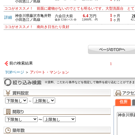
小田急江ノ島線
ココがオススメ！ 前面に建物がないのでとても明るいです。大型洗面台 とて
1
6.4
神奈川県藤沢市亀井野
ヶ月
2
六会日大前
万円
詳細
1
小田急江ノ島線
徒歩 12分/バス-分
2,000円、-円
ヶ月
42
ココがオススメ！ 南向き日当たり良好
前の検索結果
1
TOPページ
＞
アパート・マンション
※賃料、こだわり条件などを指定して物件を絞り込むことができま
～
住所
〜