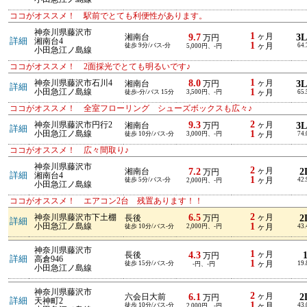
ココがオススメ！ 駅前でとても利便性があります。
神奈川県藤沢市
1
9.7
ヶ月
3
湘南台
万円
詳細
湘南台4
1
徒歩 9分/バス-分
ヶ月
64
5,000円、-円
小田急江ノ島線
ココがオススメ！ 2面採光でとても明るいです♪
1
8.0
神奈川県藤沢市石川4
ヶ月
3
湘南台
万円
詳細
1
小田急江ノ島線
徒歩-分/バス 15分
3,500円、-円
ヶ月
65
ココがオススメ！ 全室フローリング シューズボックスも広々♪
2
9.3
神奈川県藤沢市円行2
ヶ月
3
湘南台
万円
詳細
1
小田急江ノ島線
徒歩 10分/バス-分
3,000円、-円
ヶ月
74
ココがオススメ！ 広々間取り♪
神奈川県藤沢市
2
7.2
ヶ月
2
湘南台
万円
詳細
湘南台4
1
徒歩 5分/バス-分
ヶ月
42
2,000円、-円
小田急江ノ島線
ココがオススメ！ エアコン2台 残置あります！！
2
6.5
神奈川県藤沢市下土棚
ヶ月
2
長後
万円
詳細
1
小田急江ノ島線
徒歩 10分/バス-分
2,000円、-円
ヶ月
43
神奈川県藤沢市
1
4.3
ヶ月
長後
万円
詳細
高倉946
1
徒歩 15分/バス-分
ヶ月
19
-円、-円
小田急江ノ島線
神奈川県藤沢市
2
6.1
ヶ月
2
六会日大前
万円
詳細
天神町2
1
徒歩 10分/バス-分
ヶ月
43
2,000円、-円