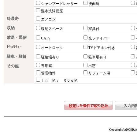
シャンプードレッサー
洗面所
温水洗浄便座
冷暖房
エアコン
収納
収納スペース
家具付
放送・通信
CATV
光ファイバー
ｾｷｭﾘﾃｨｰ
オートロック
TVドアホン付き
駐車・駐輪
駐輪場有り
駐車場有り
その他
専用庭
出窓
管理物件
リフォーム済
Ｉｎ Ｍｙ ＲｏｏＭ
Copyright(c)2008Dais