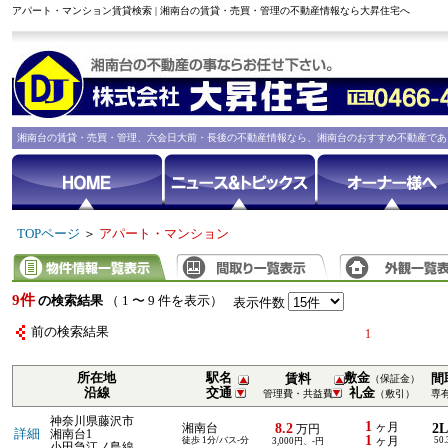
アパート・マンション賃貸検索 | 湘南台の賃貸・売買・管理の不動産情報なら大昇住宅へ
湘南台の賃貸・売買・管理、六会日大前・長後の不動産情報なら、湘南台のおすすめ不動産であ
TOPページ
＞
アパート・マンション
9件
の検索結果
（ 1 〜 9 件を表示）
表示件数
前の検索結果
1
所在地
駅名
敷金
賃料
間
（保証金）
沿線
交通
礼金
管理費・共益費
（敷引）
専
神奈川県藤沢市
1
8.2
ヶ月
2
湘南台
万円
詳細
湘南台1
1
徒歩 1分/バス-分
ヶ月
50
3,000円、-円
小田急江ノ島線