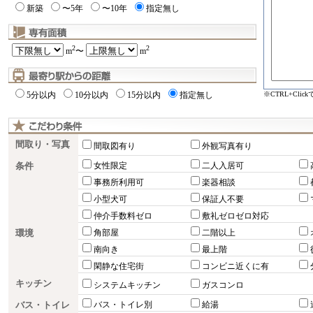
新築
〜5年
〜10年
指定無し
2
2
m
〜
m
※CTRL+Cli
5分以内
10分以内
15分以内
指定無し
間取り・写真
間取図有り
外観写真有り
条件
女性限定
二人入居可
事務所利用可
楽器相談
小型犬可
保証人不要
仲介手数料ゼロ
敷礼ゼロゼロ対応
環境
角部屋
二階以上
南向き
最上階
閑静な住宅街
コンビニ近くに有
キッチン
システムキッチン
ガスコンロ
バス・トイレ
バス・トイレ別
給湯