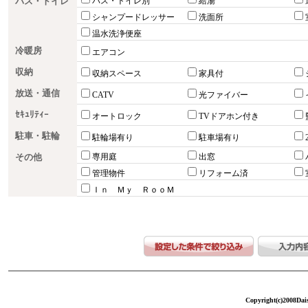
バス・トイレ
バス・トイレ別
給湯
シャンプードレッサー
洗面所
温水洗浄便座
冷暖房
エアコン
収納
収納スペース
家具付
放送・通信
CATV
光ファイバー
ｾｷｭﾘﾃｨｰ
オートロック
TVドアホン付き
駐車・駐輪
駐輪場有り
駐車場有り
その他
専用庭
出窓
管理物件
リフォーム済
Ｉｎ Ｍｙ ＲｏｏＭ
Copyright(c)2008Dais