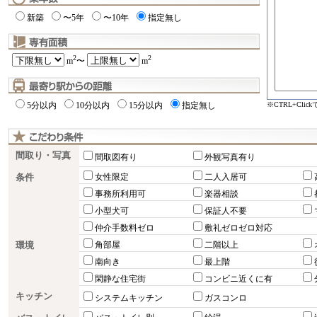
新築
〜5年
〜10年
指定無し
2
2
m
〜
m
※CTRL+Cli
5分以内
10分以内
15分以内
指定無し
間取り・写真
間取図有り
外観写真有り
条件
女性限定
二人入居可
事務所利用可
楽器相談
小型犬可
保証人不要
仲介手数料ゼロ
敷礼ゼロゼロ対応
環境
角部屋
二階以上
南向き
最上階
閑静な住宅街
コンビニ近くに有
キッチン
システムキッチン
ガスコンロ