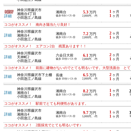
神奈川県藤沢市
1
5.3
ヶ月
湘南台
万円
湘南台4丁目
1
詳細
徒歩 6分/バス-分
ヶ月
2,000円、-円
小田急江ノ島線
ココがオススメ！ 南向き陽当たり良好！
神奈川県藤沢市
2
7.2
ヶ月
湘南台
万円
詳細
湘南台4
1
徒歩 5分/バス-分
ヶ月
2,000円、-円
小田急江ノ島線
ココがオススメ！ エアコン2台 残置あります！！
神奈川県藤沢市
2
6.1
ヶ月
六会日大前
万円
詳細
天神町2
1
徒歩 10分/バス-分
ヶ月
2,000円、-円
小田急江ノ島線
ココがオススメ！ 前面に建物がないのでとても明るいです。大型洗面台 とて
2
6.5
神奈川県藤沢市下土棚
ヶ月
長後
万円
詳細
1
小田急江ノ島線
徒歩 10分/バス-分
2,000円、-円
ヶ月
神奈川県藤沢市
1
8.2
ヶ月
湘南台
万円
詳細
湘南台1
1
徒歩 1分/バス-分
ヶ月
3,000円、-円
小田急江ノ島線
ココがオススメ！ 駅前でとても利便性があります。
神奈川県藤沢市
1
9.7
ヶ月
湘南台
万円
詳細
湘南台4
1
徒歩 9分/バス-分
ヶ月
5,000円、-円
小田急江ノ島線
ココがオススメ！ 2面採光でとても明るいです♪