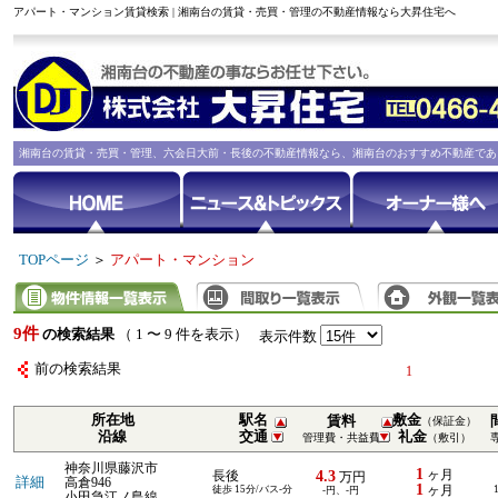
アパート・マンション賃貸検索 | 湘南台の賃貸・売買・管理の不動産情報なら大昇住宅へ
湘南台の賃貸・売買・管理、六会日大前・長後の不動産情報なら、湘南台のおすすめ不動産であ
TOPページ
＞
アパート・マンション
9件
の検索結果
（ 1 〜 9 件を表示）
表示件数
前の検索結果
1
所在地
駅名
敷金
賃料
（保証金）
沿線
交通
礼金
管理費・共益費
（敷引）
神奈川県藤沢市
1
4.3
ヶ月
長後
万円
詳細
高倉946
1
徒歩 15分/バス-分
ヶ月
-円、-円
小田急江ノ島線