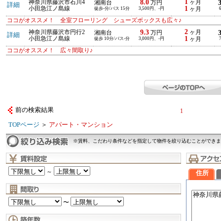
1
8.0
神奈川県藤沢市石川4
ヶ月
湘南台
万円
詳細
1
小田急江ノ島線
徒歩-分/バス 15分
3,500円、-円
ヶ月
ココがオススメ！ 全室フローリング シューズボックスも広々♪
2
9.3
神奈川県藤沢市円行2
ヶ月
湘南台
万円
詳細
1
小田急江ノ島線
徒歩 10分/バス-分
3,000円、-円
ヶ月
ココがオススメ！ 広々間取り♪
前の検索結果
1
TOPページ
＞
アパート・マンション
※賃料、こだわり条件などを指定して物件を絞り込むことができま
～
住所
〜