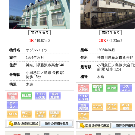
1K
/ 19.87m
2DK
/ 42.23m
2
2
物件名
オゾンハイツ
築年
1995年04月
築年
1994年07月
住所
神奈川県藤沢市亀井野
住所
神奈川県藤沢市高倉946
小田急江ノ島線 六会日
最寄駅
前 駅 徒歩 12分
小田急江ノ島線 長後 駅
最寄駅
徒歩 15分
構造
木造
構造
木造