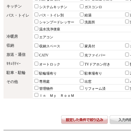
キッチン
システムキッチン
ガスコンロ
バス・トイレ
バス・トイレ別
給湯
シャンプードレッサー
洗面所
温水洗浄便座
冷暖房
エアコン
収納
収納スペース
家具付
放送・通信
CATV
光ファイバー
ｾｷｭﾘﾃｨｰ
オートロック
TVドアホン付き
駐車・駐輪
駐輪場有り
駐車場有り
その他
専用庭
出窓
管理物件
リフォーム済
Ｉｎ Ｍｙ ＲｏｏＭ