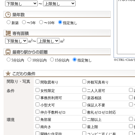
〜
新築
〜5年
〜10年
指定無し
2
2
m
〜
m
※CTRL+Cli
5分以内
10分以内
15分以内
指定無し
間取り・写真
間取図有り
外観写真有り
条件
女性限定
二人入居可
事務所利用可
楽器相談
小型犬可
保証人不要
仲介手数料ゼロ
敷礼ゼロゼロ対応
環境
角部屋
二階以上
南向き
最上階
閑静な住宅街
コンビニ近くに有