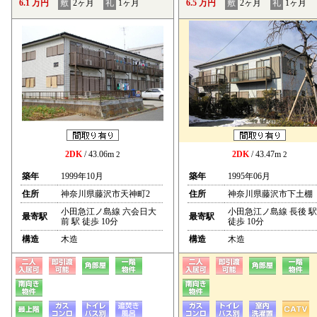
6.1 万円
敷
2ヶ月
礼
1ヶ月
6.5 万円
敷
2ヶ月
礼
1ヶ月
2DK
/ 43.06m
2DK
/ 43.47m
2
2
築年
1999年10月
築年
1995年06月
住所
神奈川県藤沢市天神町2
住所
神奈川県藤沢市下土棚
小田急江ノ島線 六会日大
小田急江ノ島線 長後 駅
最寄駅
最寄駅
前 駅 徒歩 10分
徒歩 10分
構造
木造
構造
木造