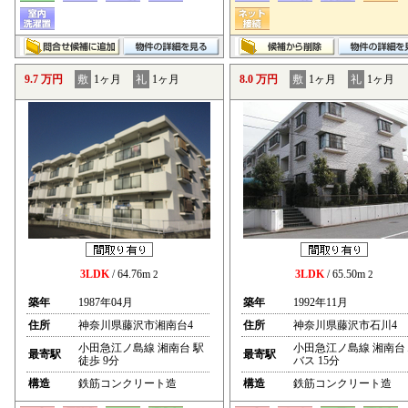
9.7 万円
敷
1ヶ月
礼
1ヶ月
8.0 万円
敷
1ヶ月
礼
1ヶ月
3LDK
/ 64.76m
3LDK
/ 65.50m
2
2
築年
1987年04月
築年
1992年11月
住所
神奈川県藤沢市湘南台4
住所
神奈川県藤沢市石川4
小田急江ノ島線 湘南台 駅
小田急江ノ島線 湘南台
最寄駅
最寄駅
徒歩 9分
バス 15分
構造
鉄筋コンクリート造
構造
鉄筋コンクリート造