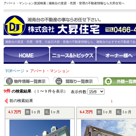
アパート・マンション賃貸検索 | 湘南台の賃貸・売買・管理の不動産情報なら大昇住宅へ
湘南台の賃貸・売買・管理、六会日大前・長後の不動産情報なら、湘南台のおすすめ不動産であ
TOPページ
＞
アパート・マンション
9件
の検索結果
（ 1 〜 9 件を表示）
表示件数
前の検索結果
1
4.3 万円
敷
1ヶ月
礼
1ヶ月
6.4 万円
敷
1ヶ月
礼
1ヶ月