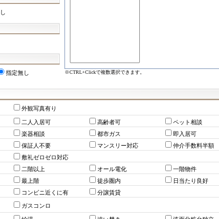
し
※CTRL+Clickで複数選択できます。
指定無し
外観写真有り
二人入居可
高齢者可
ペット相談
楽器相談
都市ガス
即入居可
保証人不要
マンスリー対応
仲介手数料半額
敷礼ゼロゼロ対応
二階以上
オール電化
一階物件
最上階
徒歩圏内
日当たり良好
コンビニ近くに有
分譲賃貸
ガスコンロ