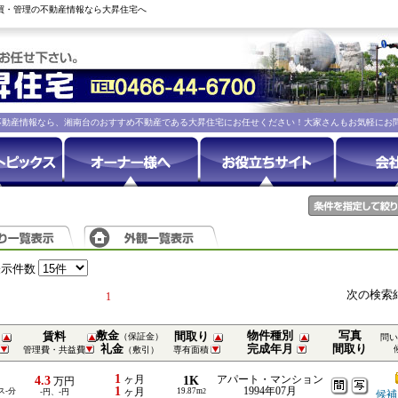
売買・管理の不動産情報なら大昇住宅へ
不動産情報なら、湘南台のおすすめ不動産である大昇住宅にお任せください！大家さんもお気軽にお
表示件数
次の検索
1
敷金
物件種別
写真
賃料
間取り
（保証金）
問い
礼金
完成年月
間取り
管理費・共益費
（敷引）
専有面積
1
4.3
ヶ月
1K
アパート・マンション
万円
1
1994年07月
ス-分
ヶ月
19.87m
-円、-円
2
候補