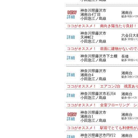
神奈川県藤沢市
湘南台
湘南台4丁目
詳細
徒歩 6分/バス
小田急江ノ島線
ココがオススメ！ 南向き陽当たり良好！
神奈川県藤沢市
六会日大
詳細
天神町2
徒歩 10分/バ
小田急江ノ島線
ココがオススメ！ 前面に建物がないので
神奈川県藤沢市下土棚
長後
詳細
小田急江ノ島線
徒歩 10分/バ
神奈川県藤沢市
湘南台
詳細
湘南台4
徒歩 5分/バス
小田急江ノ島線
ココがオススメ！ エアコン2台 残置あ
神奈川県藤沢市石川4
湘南台
詳細
小田急江ノ島線
徒歩-分/バス 
ココがオススメ！ 全室フローリング シ
神奈川県藤沢市
湘南台
湘南台1
詳細
徒歩 1分/バス
小田急江ノ島線
ココがオススメ！ 駅前でとても利便性が
神奈川県藤沢市円行2
湘南台
詳細