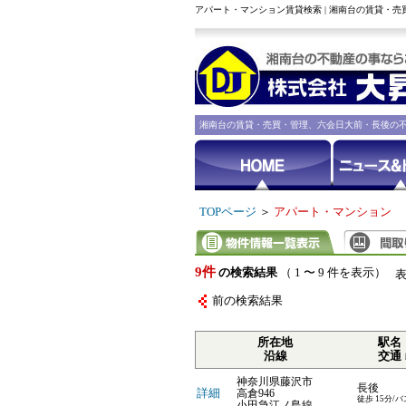
アパート・マンション賃貸検索 | 湘南台の賃貸・
湘南台の賃貸・売買・管理、六会日大前・長後の
TOPページ
＞
アパート・マンション
9件
の検索結果
（ 1 〜 9 件を表示）
前の検索結果
所在地
駅名
沿線
交通
神奈川県藤沢市
長後
詳細
高倉946
徒歩 15分/バ
小田急江ノ島線