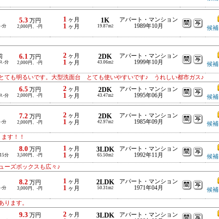
1
5.3
ヶ月
1K
アパート・マンション
万円
1
1989年10月
-分
ヶ月
19.87m
2,000円、-円
2
候補
2
6.1
ヶ月
2DK
アパート・マンション
前
万円
1
1999年10月
ス-分
ヶ月
43.06m
2,000円、-円
2
候補
とても明るいです。大型洗面台 とても使いやすいです♪ うれしい都市ガス♪
2
6.5
ヶ月
2DK
アパート・マンション
万円
1
1995年06月
ス-分
2,000円、-円
ヶ月
43.47m
2
候補
2
7.2
ヶ月
2DK
アパート・マンション
万円
1
1985年09月
-分
ヶ月
42.97m
2,000円、-円
2
候補
ります！！
1
8.0
ヶ月
3LDK
アパート・マンション
万円
1
1992年11月
15分
3,500円、-円
ヶ月
65.50m
2
候補
ューズボックスも広々♪
1
8.2
ヶ月
2LDK
アパート・マンション
万円
1
1971年04月
-分
ヶ月
50.31m
3,000円、-円
2
候補
あります。
2
9.3
ヶ月
3LDK
アパート・マンション
万円