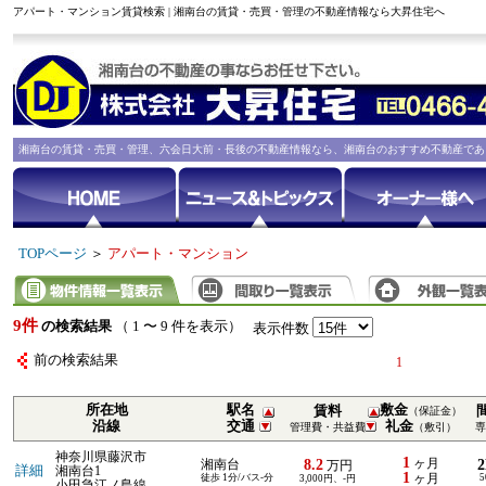
アパート・マンション賃貸検索 | 湘南台の賃貸・売買・管理の不動産情報なら大昇住宅へ
湘南台の賃貸・売買・管理、六会日大前・長後の不動産情報なら、湘南台のおすすめ不動産であ
TOPページ
＞
アパート・マンション
9件
の検索結果
（ 1 〜 9 件を表示）
表示件数
前の検索結果
1
所在地
駅名
敷金
賃料
（保証金）
沿線
交通
礼金
管理費・共益費
（敷引）
専
神奈川県藤沢市
1
8.2
ヶ月
湘南台
万円
詳細
湘南台1
1
徒歩 1分/バス-分
ヶ月
5
3,000円、-円
小田急江ノ島線