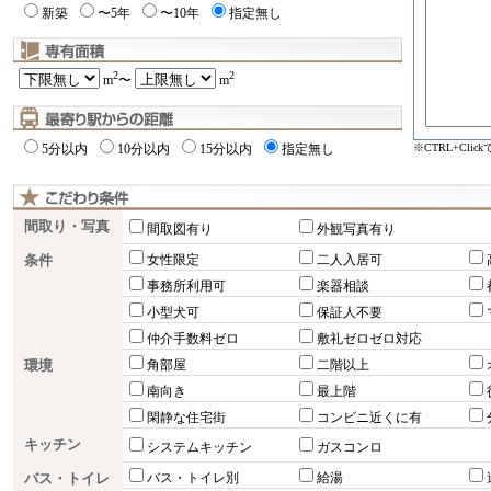
新築
〜5年
〜10年
指定無し
2
2
m
〜
m
※CTRL+Cli
5分以内
10分以内
15分以内
指定無し
間取り・写真
間取図有り
外観写真有り
条件
女性限定
二人入居可
事務所利用可
楽器相談
小型犬可
保証人不要
仲介手数料ゼロ
敷礼ゼロゼロ対応
環境
角部屋
二階以上
南向き
最上階
閑静な住宅街
コンビニ近くに有
キッチン
システムキッチン
ガスコンロ
バス・トイレ
バス・トイレ別
給湯