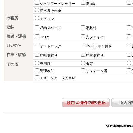
シャンプードレッサー
洗面所
温水洗浄便座
冷暖房
エアコン
収納
収納スペース
家具付
放送・通信
CATV
光ファイバー
ｾｷｭﾘﾃｨｰ
オートロック
TVドアホン付き
駐車・駐輪
駐輪場有り
駐車場有り
その他
専用庭
出窓
管理物件
リフォーム済
Ｉｎ Ｍｙ ＲｏｏＭ
Copyright(c)2008Dais