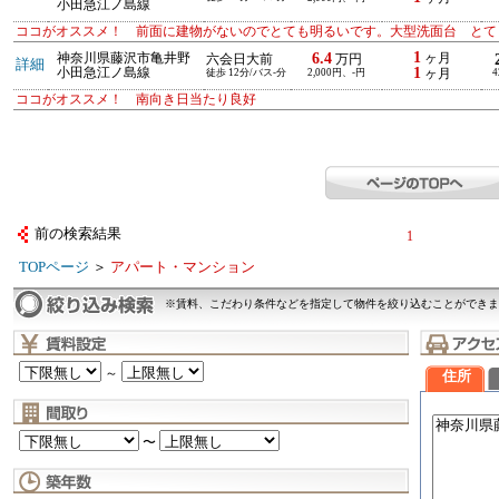
小田急江ノ島線
ココがオススメ！ 前面に建物がないのでとても明るいです。大型洗面台 とて
1
6.4
神奈川県藤沢市亀井野
ヶ月
六会日大前
万円
詳細
1
小田急江ノ島線
徒歩 12分/バス-分
2,000円、-円
ヶ月
4
ココがオススメ！ 南向き日当たり良好
前の検索結果
1
TOPページ
＞
アパート・マンション
※賃料、こだわり条件などを指定して物件を絞り込むことができま
～
住所
〜