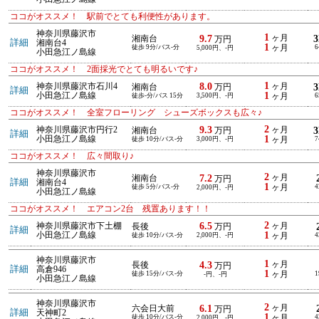
ココがオススメ！ 駅前でとても利便性があります。
神奈川県藤沢市
1
9.7
ヶ月
湘南台
万円
詳細
湘南台4
1
徒歩 9分/バス-分
ヶ月
6
5,000円、-円
小田急江ノ島線
ココがオススメ！ 2面採光でとても明るいです♪
1
8.0
神奈川県藤沢市石川4
ヶ月
湘南台
万円
詳細
1
小田急江ノ島線
徒歩-分/バス 15分
3,500円、-円
ヶ月
6
ココがオススメ！ 全室フローリング シューズボックスも広々♪
2
9.3
神奈川県藤沢市円行2
ヶ月
湘南台
万円
詳細
1
小田急江ノ島線
徒歩 10分/バス-分
3,000円、-円
ヶ月
7
ココがオススメ！ 広々間取り♪
神奈川県藤沢市
2
7.2
ヶ月
湘南台
万円
詳細
湘南台4
1
徒歩 5分/バス-分
ヶ月
4
2,000円、-円
小田急江ノ島線
ココがオススメ！ エアコン2台 残置あります！！
2
6.5
神奈川県藤沢市下土棚
ヶ月
長後
万円
詳細
1
小田急江ノ島線
徒歩 10分/バス-分
2,000円、-円
ヶ月
4
神奈川県藤沢市
1
4.3
ヶ月
長後
万円
詳細
高倉946
1
徒歩 15分/バス-分
ヶ月
1
-円、-円
小田急江ノ島線
神奈川県藤沢市
2
6.1
ヶ月
六会日大前
万円
詳細
天神町2
1
徒歩 10分/バス-分
ヶ月
4
2,000円、-円