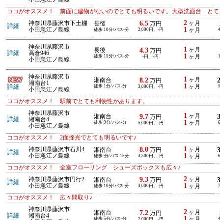
ココがオススメ！ 前面に建物がないのでとても明るいです。大型洗面台 とて
2
6.5
神奈川県藤沢市下土棚
ヶ月
長後
万円
詳細
1
小田急江ノ島線
徒歩 10分/バス-分
2,000円、-円
ヶ月
神奈川県藤沢市
1
4.3
ヶ月
長後
万円
詳細
高倉946
1
徒歩 15分/バス-分
ヶ月
-円、-円
小田急江ノ島線
神奈川県藤沢市
1
8.2
ヶ月
湘南台
万円
湘南台1
1
詳細
徒歩 1分/バス-分
ヶ月
3,000円、-円
小田急江ノ島線
ココがオススメ！ 駅前でとても利便性があります。
神奈川県藤沢市
1
9.7
ヶ月
湘南台
万円
詳細
湘南台4
1
徒歩 9分/バス-分
ヶ月
5,000円、-円
小田急江ノ島線
ココがオススメ！ 2面採光でとても明るいです♪
1
8.0
神奈川県藤沢市石川4
ヶ月
湘南台
万円
詳細
1
小田急江ノ島線
徒歩-分/バス 15分
3,500円、-円
ヶ月
ココがオススメ！ 全室フローリング シューズボックスも広々♪
2
9.3
神奈川県藤沢市円行2
ヶ月
湘南台
万円
詳細
1
小田急江ノ島線
徒歩 10分/バス-分
3,000円、-円
ヶ月
ココがオススメ！ 広々間取り♪
神奈川県藤沢市
2
7.2
ヶ月
湘南台
万円
詳細
湘南台4
1
徒歩 5分/バス-分
ヶ月
2,000円、-円