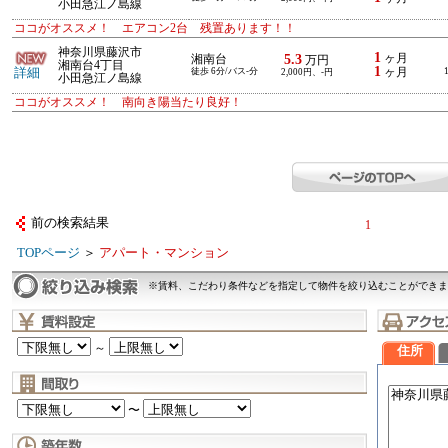
小田急江ノ島線
ココがオススメ！ エアコン2台 残置あります！！
神奈川県藤沢市
1
5.3
ヶ月
湘南台
万円
湘南台4丁目
1
詳細
徒歩 6分/バス-分
ヶ月
2,000円、-円
小田急江ノ島線
ココがオススメ！ 南向き陽当たり良好！
前の検索結果
1
TOPページ
＞
アパート・マンション
※賃料、こだわり条件などを指定して物件を絞り込むことができま
～
住所
〜