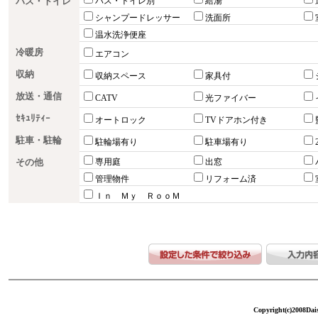
バス・トイレ
バス・トイレ別
給湯
シャンプードレッサー
洗面所
温水洗浄便座
冷暖房
エアコン
収納
収納スペース
家具付
放送・通信
CATV
光ファイバー
ｾｷｭﾘﾃｨｰ
オートロック
TVドアホン付き
駐車・駐輪
駐輪場有り
駐車場有り
その他
専用庭
出窓
管理物件
リフォーム済
Ｉｎ Ｍｙ ＲｏｏＭ
Copyright(c)2008Dais