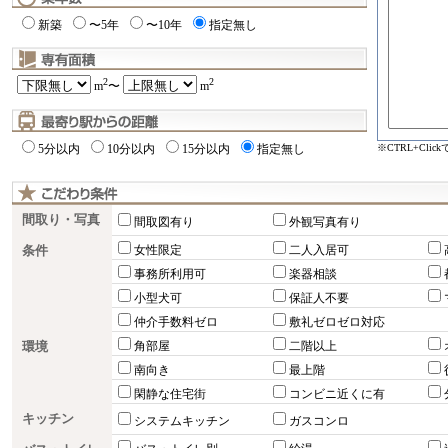
新築
〜5年
〜10年
指定無し
2
2
m
〜
m
※CTRL+Cli
5分以内
10分以内
15分以内
指定無し
間取り・写真
間取図有り
外観写真有り
条件
女性限定
二人入居可
事務所利用可
楽器相談
小型犬可
保証人不要
仲介手数料ゼロ
敷礼ゼロゼロ対応
環境
角部屋
二階以上
南向き
最上階
閑静な住宅街
コンビニ近くに有
キッチン
システムキッチン
ガスコンロ