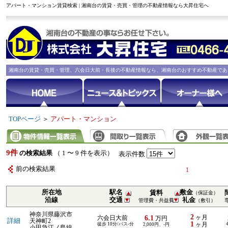
アパート・マンション賃貸検索 | 湘南台の賃貸・売買・管理の不動産情報なら大昇住宅へ
湘南台の賃貸・売買・管理、六会日大前・長後の不動産情報なら、湘南台のおすすめ不動産であ
TOPページ
＞
アパート・マンション
9件
の検索結果
（ 1 〜 9 件を表示）
表示件数
前の検索結果
1
所在地
駅名
敷金
賃料
（保証金）
沿線
交通
礼金
管理費・共益費
（敷引）
神奈川県藤沢市
2
6.1
ヶ月
六会日大前
万円
詳細
天神町2
1
徒歩 10分/バス-分
ヶ月
2,000円、-円
小田急江ノ島線