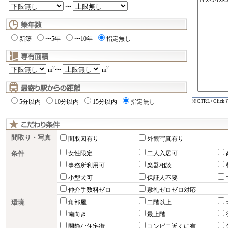
〜
新築
〜5年
〜10年
指定無し
2
2
m
〜
m
※CTRL+Cli
5分以内
10分以内
15分以内
指定無し
間取り・写真
間取図有り
外観写真有り
条件
女性限定
二人入居可
事務所利用可
楽器相談
小型犬可
保証人不要
仲介手数料ゼロ
敷礼ゼロゼロ対応
環境
角部屋
二階以上
南向き
最上階
閑静な住宅街
コンビニ近くに有