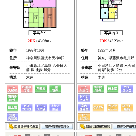
2DK
/ 43.06m
2DK
/ 42.23m
2
2
築年
1999年10月
築年
1995年04月
住所
神奈川県藤沢市天神町2
住所
神奈川県藤沢市亀井野
小田急江ノ島線 六会日大
小田急江ノ島線 六会日
最寄駅
最寄駅
前 駅 徒歩 10分
前 駅 徒歩 12分
構造
木造
構造
木造