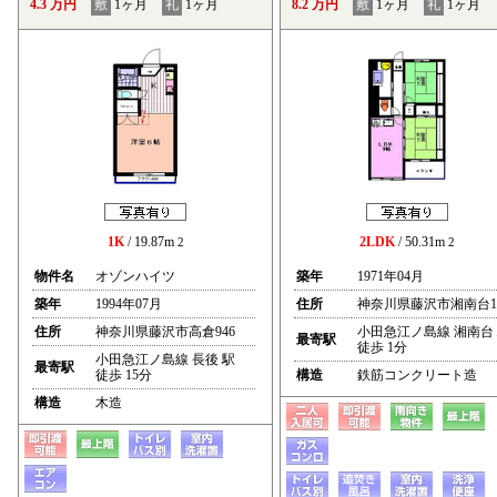
4.3 万円
敷
1ヶ月
礼
1ヶ月
8.2 万円
敷
1ヶ月
礼
1ヶ月
1K
/ 19.87m
2LDK
/ 50.31m
2
2
物件名
オゾンハイツ
築年
1971年04月
築年
1994年07月
住所
神奈川県藤沢市湘南台1
住所
神奈川県藤沢市高倉946
小田急江ノ島線 湘南台
最寄駅
徒歩 1分
小田急江ノ島線 長後 駅
最寄駅
徒歩 15分
構造
鉄筋コンクリート造
構造
木造