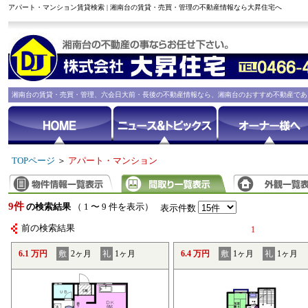
アパート・マンション賃貸検索 | 湘南台の賃貸・売買・管理の不動産情報なら大昇住宅へ
湘南台の賃貸・売買・管理、六会日大前・長後の不動産情報なら、湘南台のおすすめ不動産であ
TOPページ
＞
アパート・マンション
9件
の検索結果
（ 1 〜 9 件を表示）
表示件数
前の検索結果
1
6.1 万円
敷
2ヶ月
礼
1ヶ月
6.4 万円
敷
1ヶ月
礼
1ヶ月