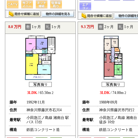
8.0 万円
敷
1ヶ月
礼
1ヶ月
9.3 万円
敷
2ヶ月
礼
1ヶ月
3LDK
/ 65.50m
3LDK
/ 74.00m
2
2
築年
1992年11月
築年
1988年09月
住所
神奈川県藤沢市石川4
住所
神奈川県藤沢市円行2
小田急江ノ島線 湘南台 駅
小田急江ノ島線 湘南台
最寄駅
最寄駅
バス 15分
徒歩 10分
構造
鉄筋コンクリート造
構造
鉄筋コンクリート造