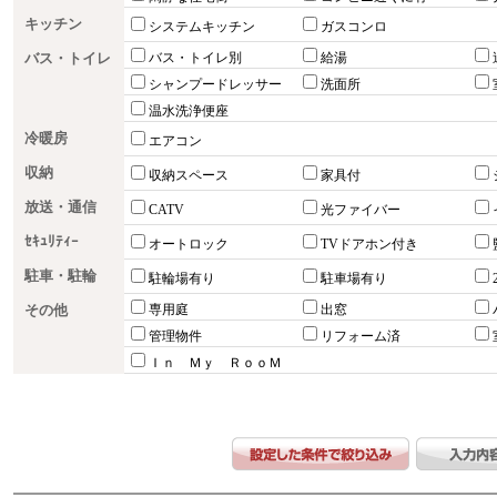
キッチン
システムキッチン
ガスコンロ
バス・トイレ
バス・トイレ別
給湯
シャンプードレッサー
洗面所
温水洗浄便座
冷暖房
エアコン
収納
収納スペース
家具付
放送・通信
CATV
光ファイバー
ｾｷｭﾘﾃｨｰ
オートロック
TVドアホン付き
駐車・駐輪
駐輪場有り
駐車場有り
その他
専用庭
出窓
管理物件
リフォーム済
Ｉｎ Ｍｙ ＲｏｏＭ