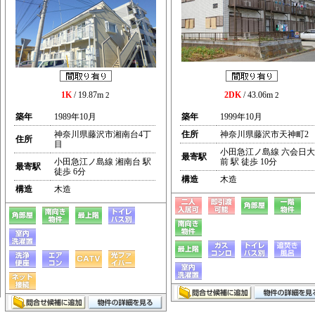
1K
/ 19.87m
2DK
/ 43.06m
2
2
築年
1989年10月
築年
1999年10月
神奈川県藤沢市湘南台4丁
住所
神奈川県藤沢市天神町2
住所
目
小田急江ノ島線 六会日大
最寄駅
小田急江ノ島線 湘南台 駅
前 駅 徒歩 10分
最寄駅
徒歩 6分
構造
木造
構造
木造