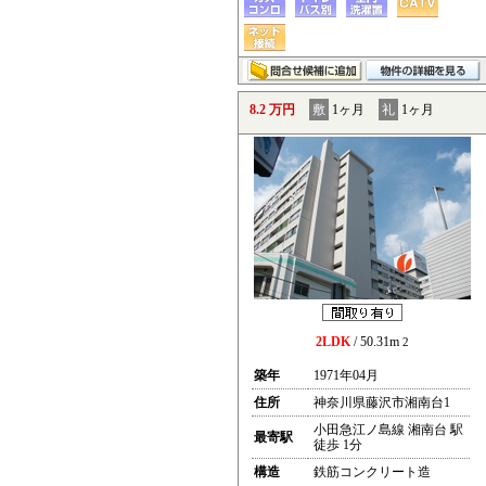
8.2 万円
敷
1ヶ月
礼
1ヶ月
2LDK
/ 50.31m
2
築年
1971年04月
住所
神奈川県藤沢市湘南台1
小田急江ノ島線 湘南台 駅
最寄駅
徒歩 1分
構造
鉄筋コンクリート造