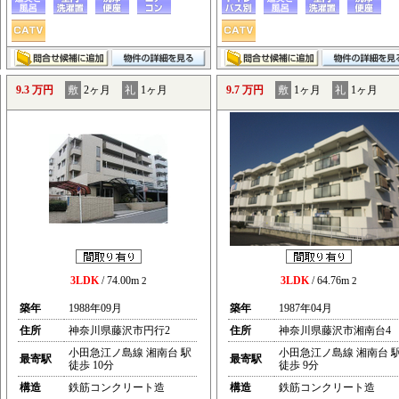
9.3 万円
敷
2ヶ月
礼
1ヶ月
9.7 万円
敷
1ヶ月
礼
1ヶ月
3LDK
/ 74.00m
3LDK
/ 64.76m
2
2
築年
1988年09月
築年
1987年04月
住所
神奈川県藤沢市円行2
住所
神奈川県藤沢市湘南台4
小田急江ノ島線 湘南台 駅
小田急江ノ島線 湘南台 
最寄駅
最寄駅
徒歩 10分
徒歩 9分
構造
鉄筋コンクリート造
構造
鉄筋コンクリート造