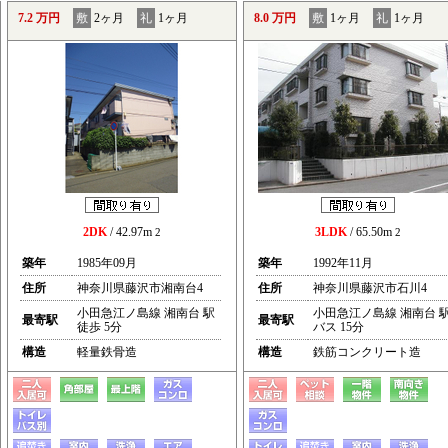
7.2 万円
敷
2ヶ月
礼
1ヶ月
8.0 万円
敷
1ヶ月
礼
1ヶ月
2DK
/ 42.97m
3LDK
/ 65.50m
2
2
築年
1985年09月
築年
1992年11月
住所
神奈川県藤沢市湘南台4
住所
神奈川県藤沢市石川4
小田急江ノ島線 湘南台 駅
小田急江ノ島線 湘南台 
最寄駅
最寄駅
徒歩 5分
バス 15分
構造
軽量鉄骨造
構造
鉄筋コンクリート造