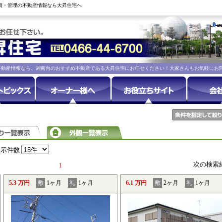
売買・管理の不動産情報なら大昇住宅へ
不動産情報なら、湘南台のおすすめ不動産である大昇住宅にお任せください！大家さんもお気軽にお
表示件数
次の検索
1
5.3 万円
敷
1ヶ月
礼
1ヶ月
6.1 万円
敷
2ヶ月
礼
1ヶ月