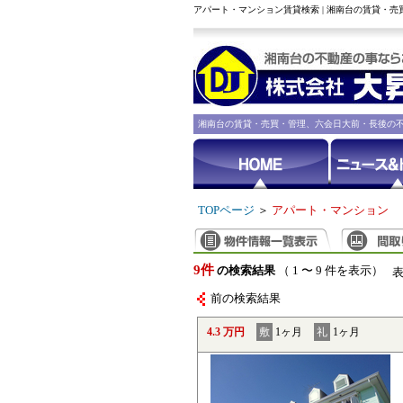
アパート・マンション賃貸検索 | 湘南台の賃貸・
湘南台の賃貸・売買・管理、六会日大前・長後の
TOPページ
＞
アパート・マンション
9件
の検索結果
（ 1 〜 9 件を表示）
前の検索結果
4.3 万円
敷
1ヶ月
礼
1ヶ月