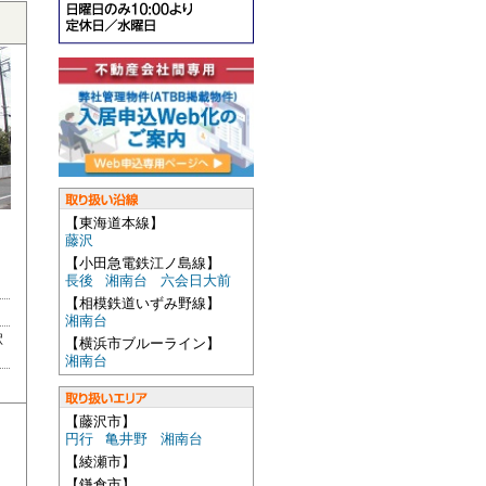
【東海道本線】
藤沢
【小田急電鉄江ノ島線】
長後
湘南台
六会日大前
【相模鉄道いずみ野線】
湘南台
駅
【横浜市ブルーライン】
湘南台
【藤沢市】
円行
亀井野
湘南台
【綾瀬市】
【鎌倉市】