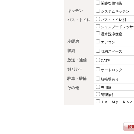
閑静な住宅街
キッチン
システムキッチン
バス・トイレ
バス・トイレ別
シャンプードレッサ
温水洗浄便座
冷暖房
エアコン
収納
収納スペース
放送・通信
CATV
ｾｷｭﾘﾃｨｰ
オートロック
駐車・駐輪
駐輪場有り
その他
専用庭
管理物件
Ｉｎ Ｍｙ Ｒｏｏ