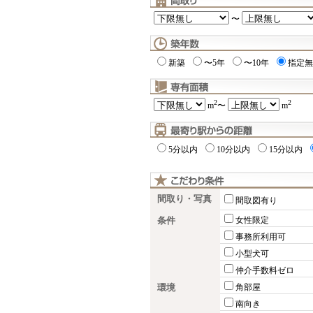
〜
新築
〜5年
〜10年
指定無
2
2
m
〜
m
5分以内
10分以内
15分以内
間取り・写真
間取図有り
条件
女性限定
事務所利用可
小型犬可
仲介手数料ゼロ
環境
角部屋
南向き