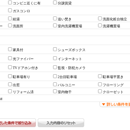
コンビニ近くに有
分譲賃貸
ガスコンロ
給湯
追い焚き
洗面化粧台独立
ー
洗面所
室内洗濯機置場
洗濯機置場
家具付
シューズボックス
光ファイバー
インターネット
TVドアホン付き
監視・防犯カメラ
駐車場有り
2台目駐車場
駐車場平置き
出窓
バルコニー
フローリング
リフォーム済
室内物干
クローゼット
Ｍ