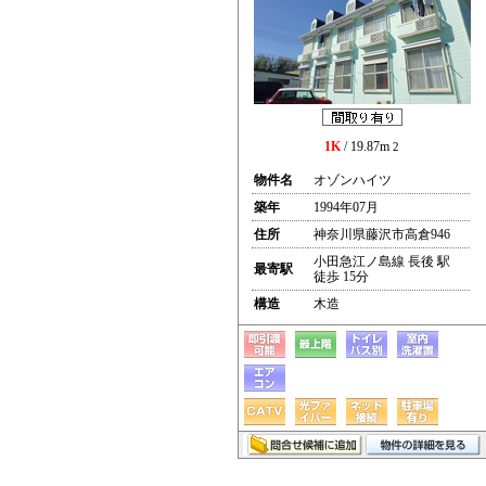
1K
/ 19.87m
2
物件名
オゾンハイツ
築年
1994年07月
住所
神奈川県藤沢市高倉946
小田急江ノ島線 長後 駅
最寄駅
徒歩 15分
構造
木造