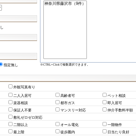
し
※CTRL+Clickで複数選択できます。
指定無し
外観写真有り
二人入居可
高齢者可
ペット相談
楽器相談
都市ガス
即入居可
保証人不要
マンスリー対応
仲介手数料半額
敷礼ゼロゼロ対応
二階以上
オール電化
一階物件
最上階
徒歩圏内
日当たり良好