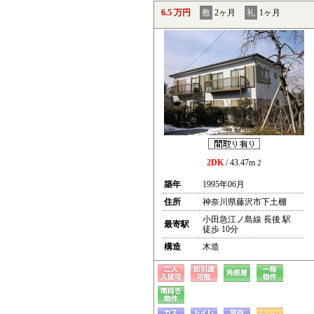
6.5 万円
敷
2ヶ月
礼
1ヶ月
2DK
/ 43.47m
2
築年
1995年06月
住所
神奈川県藤沢市下土棚
小田急江ノ島線 長後 駅
最寄駅
徒歩 10分
構造
木造