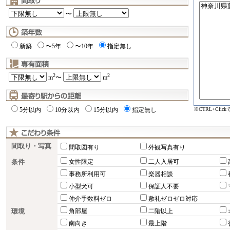
〜
新築
〜5年
〜10年
指定無し
2
2
m
〜
m
※CTRL+Cli
5分以内
10分以内
15分以内
指定無し
間取り・写真
間取図有り
外観写真有り
条件
女性限定
二人入居可
事務所利用可
楽器相談
小型犬可
保証人不要
仲介手数料ゼロ
敷礼ゼロゼロ対応
環境
角部屋
二階以上
南向き
最上階