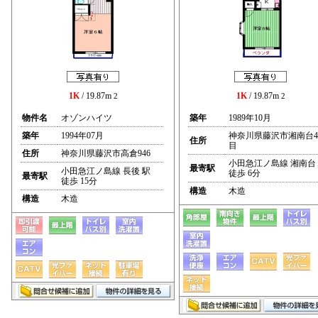
1K
/ 19.87m
1K
/ 19.87m
2
2
物件名
オゾンハイツ
築年
1989年10月
築年
1994年07月
神奈川県藤沢市湘南台
住所
目
住所
神奈川県藤沢市高倉946
小田急江ノ島線 湘南台
最寄駅
小田急江ノ島線 長後 駅
徒歩 6分
最寄駅
徒歩 15分
構造
木造
構造
木造