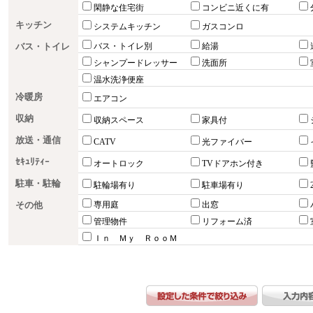
閑静な住宅街
コンビニ近くに有
キッチン
システムキッチン
ガスコンロ
バス・トイレ
バス・トイレ別
給湯
シャンプードレッサー
洗面所
温水洗浄便座
冷暖房
エアコン
収納
収納スペース
家具付
放送・通信
CATV
光ファイバー
ｾｷｭﾘﾃｨｰ
オートロック
TVドアホン付き
駐車・駐輪
駐輪場有り
駐車場有り
その他
専用庭
出窓
管理物件
リフォーム済
Ｉｎ Ｍｙ ＲｏｏＭ