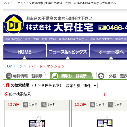
アパート・マンション賃貸検索 | 湘南台の賃貸・売買・管理の不動産情報なら大昇住宅へ
湘南台の賃貸・売買・管理、六会日大前・長後の不動産情報なら、湘南台のおすすめ不動産であ
TOPページ
＞
アパート・マンション
9件
の検索結果
（ 1 〜 9 件を表示）
表示件数
前の検索結果
1
4.3 万円
敷
1ヶ月
礼
1ヶ月
5.3 万円
敷
1ヶ月
礼
1ヶ月