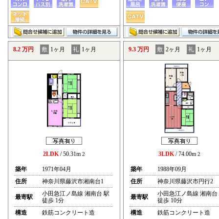
8.2 万円
敷
1ヶ月
礼
1ヶ月
9.3 万円
敷
2ヶ月
礼
1ヶ月
2LDK
/ 50.31m
3LDK
/ 74.00m
2
2
築年
1971年04月
築年
1988年09月
住所
神奈川県藤沢市湘南台1
住所
神奈川県藤沢市円行2
小田急江ノ島線 湘南台 駅
小田急江ノ島線 湘南台
最寄駅
最寄駅
徒歩 1分
徒歩 10分
構造
鉄筋コンクリート造
構造
鉄筋コンクリート造