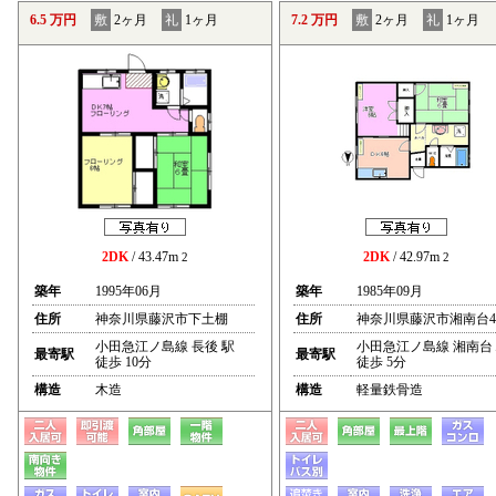
6.5 万円
敷
2ヶ月
礼
1ヶ月
7.2 万円
敷
2ヶ月
礼
1ヶ月
2DK
/ 43.47m
2DK
/ 42.97m
2
2
築年
1995年06月
築年
1985年09月
住所
神奈川県藤沢市下土棚
住所
神奈川県藤沢市湘南台4
小田急江ノ島線 長後 駅
小田急江ノ島線 湘南台
最寄駅
最寄駅
徒歩 10分
徒歩 5分
構造
木造
構造
軽量鉄骨造