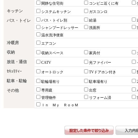
閑静な住宅街
コンビニ近くに有
キッチン
システムキッチン
ガスコンロ
バス・トイレ
バス・トイレ別
給湯
シャンプードレッサー
洗面所
温水洗浄便座
冷暖房
エアコン
収納
収納スペース
家具付
放送・通信
CATV
光ファイバー
ｾｷｭﾘﾃｨｰ
オートロック
TVドアホン付き
駐車・駐輪
駐輪場有り
駐車場有り
その他
専用庭
出窓
管理物件
リフォーム済
Ｉｎ Ｍｙ ＲｏｏＭ