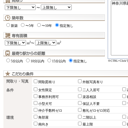
〜
新築
〜5年
〜10年
指定無し
2
2
m
〜
m
※CTRL+Cli
5分以内
10分以内
15分以内
指定無し
間取り・写真
間取図有り
外観写真有り
条件
女性限定
二人入居可
事務所利用可
楽器相談
小型犬可
保証人不要
仲介手数料ゼロ
敷礼ゼロゼロ対応
環境
角部屋
二階以上
南向き
最上階