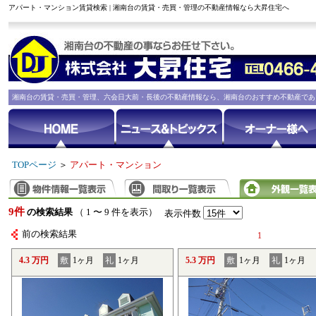
アパート・マンション賃貸検索 | 湘南台の賃貸・売買・管理の不動産情報なら大昇住宅へ
湘南台の賃貸・売買・管理、六会日大前・長後の不動産情報なら、湘南台のおすすめ不動産であ
TOPページ
＞
アパート・マンション
9件
の検索結果
（ 1 〜 9 件を表示）
表示件数
前の検索結果
1
4.3 万円
敷
1ヶ月
礼
1ヶ月
5.3 万円
敷
1ヶ月
礼
1ヶ月