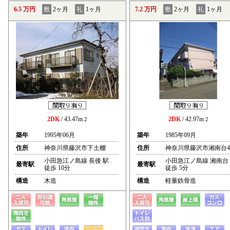
6.5 万円
敷
2ヶ月
礼
1ヶ月
7.2 万円
敷
2ヶ月
礼
1ヶ月
2DK
/ 43.47m
2DK
/ 42.97m
2
2
築年
1995年06月
築年
1985年09月
住所
神奈川県藤沢市下土棚
住所
神奈川県藤沢市湘南台4
小田急江ノ島線 長後 駅
小田急江ノ島線 湘南台
最寄駅
最寄駅
徒歩 10分
徒歩 5分
構造
木造
構造
軽量鉄骨造