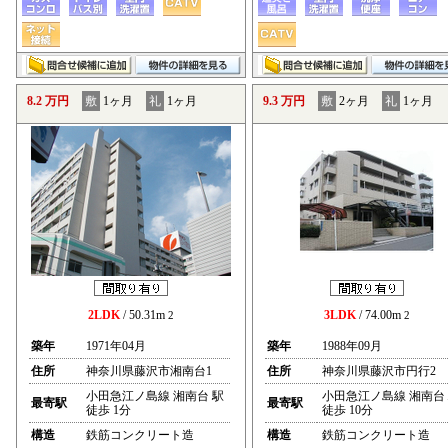
8.2 万円
敷
1ヶ月
礼
1ヶ月
9.3 万円
敷
2ヶ月
礼
1ヶ月
2LDK
/ 50.31m
3LDK
/ 74.00m
2
2
築年
1971年04月
築年
1988年09月
住所
神奈川県藤沢市湘南台1
住所
神奈川県藤沢市円行2
小田急江ノ島線 湘南台 駅
小田急江ノ島線 湘南台
最寄駅
最寄駅
徒歩 1分
徒歩 10分
構造
鉄筋コンクリート造
構造
鉄筋コンクリート造