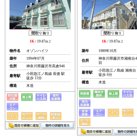
1K
/ 19.87m
1K
/ 19.87m
2
2
物件名
オゾンハイツ
築年
1989年10月
築年
1994年07月
神奈川県藤沢市湘南台
住所
目
住所
神奈川県藤沢市高倉946
小田急江ノ島線 湘南台
最寄駅
小田急江ノ島線 長後 駅
徒歩 6分
最寄駅
徒歩 15分
構造
木造
構造
木造