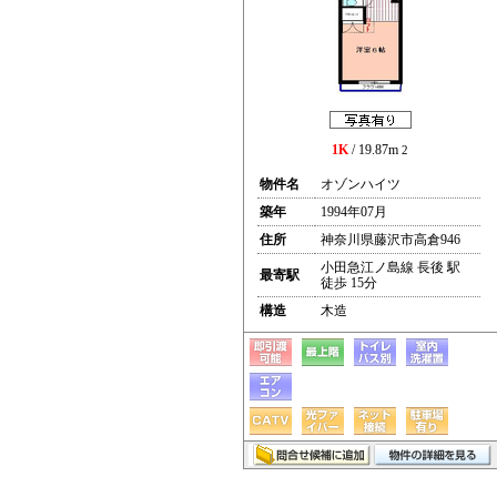
1K
/ 19.87m
2
物件名
オゾンハイツ
築年
1994年07月
住所
神奈川県藤沢市高倉946
小田急江ノ島線 長後 駅
最寄駅
徒歩 15分
構造
木造