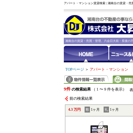
アパート・マンション賃貸検索 | 湘南台の賃貸・
湘南台の賃貸・売買・管理、六会日大前・長後の
TOPページ
＞
アパート・マンション
9件
の検索結果
（ 1 〜 9 件を表示）
前の検索結果
4.3 万円
敷
1ヶ月
礼
1ヶ月