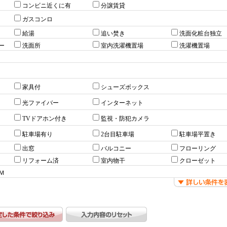
コンビニ近くに有
分譲賃貸
ガスコンロ
給湯
追い焚き
洗面化粧台独立
ー
洗面所
室内洗濯機置場
洗濯機置場
家具付
シューズボックス
光ファイバー
インターネット
TVドアホン付き
監視・防犯カメラ
駐車場有り
2台目駐車場
駐車場平置き
出窓
バルコニー
フローリング
リフォーム済
室内物干
クローゼット
Ｍ