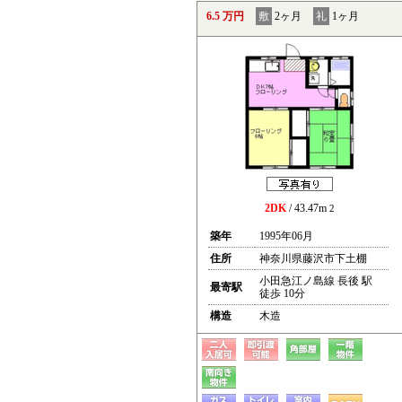
6.5 万円
敷
2ヶ月
礼
1ヶ月
2DK
/ 43.47m
2
築年
1995年06月
住所
神奈川県藤沢市下土棚
小田急江ノ島線 長後 駅
最寄駅
徒歩 10分
構造
木造