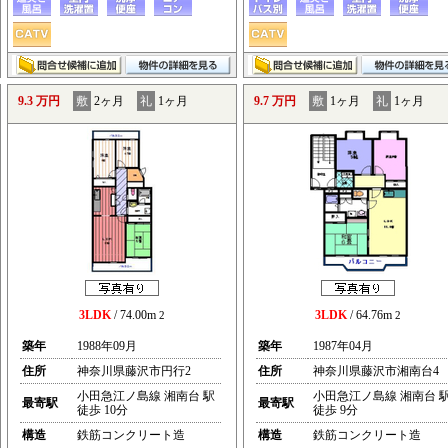
9.3 万円
敷
2ヶ月
礼
1ヶ月
9.7 万円
敷
1ヶ月
礼
1ヶ月
3LDK
/ 74.00m
3LDK
/ 64.76m
2
2
築年
1988年09月
築年
1987年04月
住所
神奈川県藤沢市円行2
住所
神奈川県藤沢市湘南台4
小田急江ノ島線 湘南台 駅
小田急江ノ島線 湘南台 
最寄駅
最寄駅
徒歩 10分
徒歩 9分
構造
鉄筋コンクリート造
構造
鉄筋コンクリート造