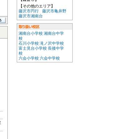
【その他のエリア】
藤沢市円行
藤沢市亀井野
藤沢市湘南台
湘南台小学校 湘南台中学
校
石川小学校 滝ノ沢中学校
富士見台小学校 長後中学
校
六会小学校 六会中学校
駅