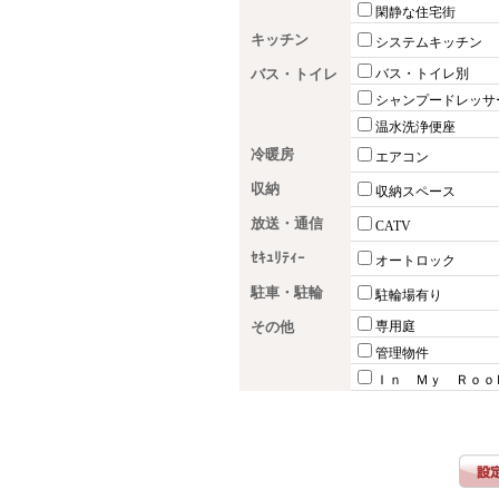
閑静な住宅街
キッチン
システムキッチン
バス・トイレ
バス・トイレ別
シャンプードレッサ
温水洗浄便座
冷暖房
エアコン
収納
収納スペース
放送・通信
CATV
ｾｷｭﾘﾃｨｰ
オートロック
駐車・駐輪
駐輪場有り
その他
専用庭
管理物件
Ｉｎ Ｍｙ Ｒｏｏ