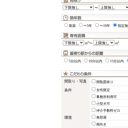
〜
新築
〜5年
〜10年
指定無
2
2
m
〜
m
5分以内
10分以内
15分以内
間取り・写真
間取図有り
条件
女性限定
事務所利用可
小型犬可
仲介手数料ゼロ
環境
角部屋
南向き