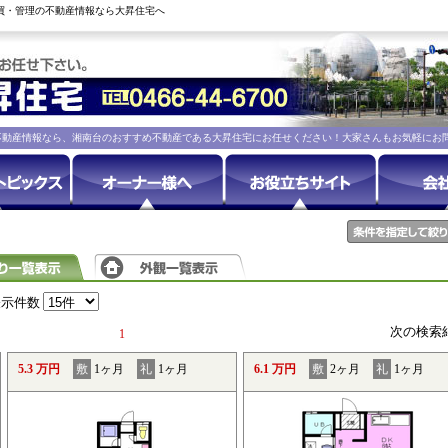
売買・管理の不動産情報なら大昇住宅へ
不動産情報なら、湘南台のおすすめ不動産である大昇住宅にお任せください！大家さんもお気軽にお
表示件数
次の検索
1
5.3 万円
敷
1ヶ月
礼
1ヶ月
6.1 万円
敷
2ヶ月
礼
1ヶ月