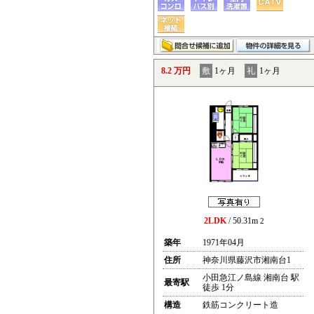
8.2 万円
敷
1ヶ月
礼
1ヶ月
2LDK
/ 50.31m
2
築年
1971年04月
住所
神奈川県藤沢市湘南台1
小田急江ノ島線 湘南台 駅
最寄駅
徒歩 1分
構造
鉄筋コンクリート造