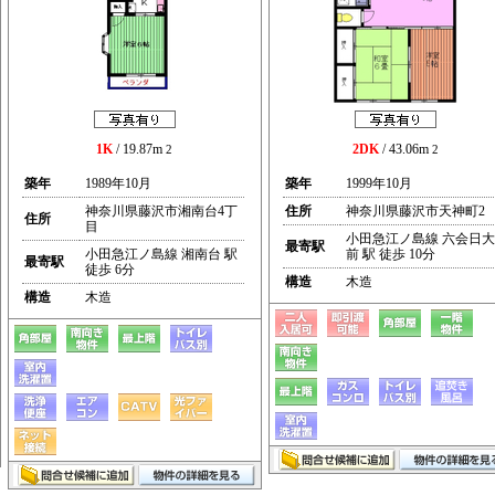
1K
/ 19.87m
2DK
/ 43.06m
2
2
築年
1989年10月
築年
1999年10月
神奈川県藤沢市湘南台4丁
住所
神奈川県藤沢市天神町2
住所
目
小田急江ノ島線 六会日大
最寄駅
小田急江ノ島線 湘南台 駅
前 駅 徒歩 10分
最寄駅
徒歩 6分
構造
木造
構造
木造