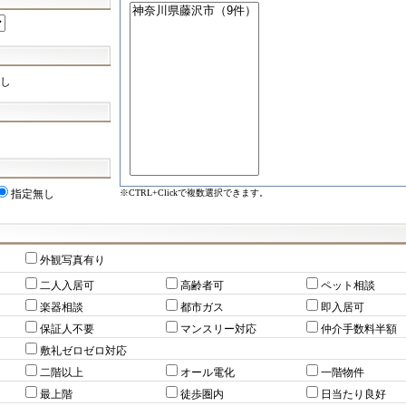
し
※CTRL+Clickで複数選択できます。
指定無し
外観写真有り
二人入居可
高齢者可
ペット相談
楽器相談
都市ガス
即入居可
保証人不要
マンスリー対応
仲介手数料半額
敷礼ゼロゼロ対応
二階以上
オール電化
一階物件
最上階
徒歩圏内
日当たり良好