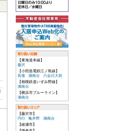
【東海道本線】
藤沢
【小田急電鉄江ノ島線】
長後
湘南台
六会日大前
【相模鉄道いずみ野線】
湘南台
駅
【横浜市ブルーライン】
湘南台
【藤沢市】
円行
亀井野
湘南台
【綾瀬市】
【鎌倉市】