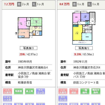
7.2 万円
敷
2ヶ月
礼
1ヶ月
8.0 万円
敷
1ヶ月
礼
1ヶ月
2DK
/ 42.97m
3LDK
/ 65.50m
2
2
築年
1985年09月
築年
1992年11月
住所
神奈川県藤沢市湘南台4
住所
神奈川県藤沢市石川4
小田急江ノ島線 湘南台 駅
小田急江ノ島線 湘南台 
最寄駅
最寄駅
徒歩 5分
バス 15分
構造
軽量鉄骨造
構造
鉄筋コンクリート造