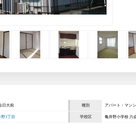
会日大前
種別
アパート・マン
野3丁目
学校区
亀井野小学校 六