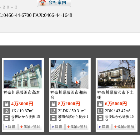
１－２０－３
L:
0466-44-6700
FAX:0466-44-1648
神奈川県藤沢市高倉
神奈川県藤沢市湘南
神奈川県藤沢市下土
台
棚
4万3000円
8万2000円
6万5000円
1K / 19.87m²
2LDK / 50.31m²
2DK / 43.47m²
長後駅から徒歩 15
湘南台駅から徒歩 1
長後駅から徒歩 10
分
分
分