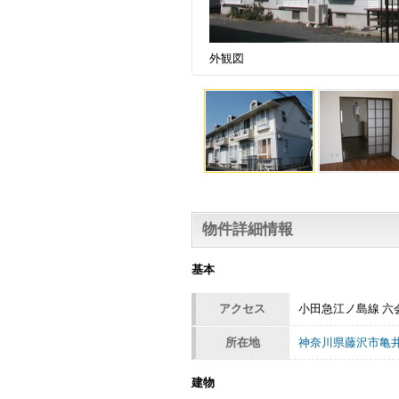
外観図
物件詳細情報
基本
アクセス
小田急江ノ島線 六
所在地
神奈川県藤沢市亀井
建物