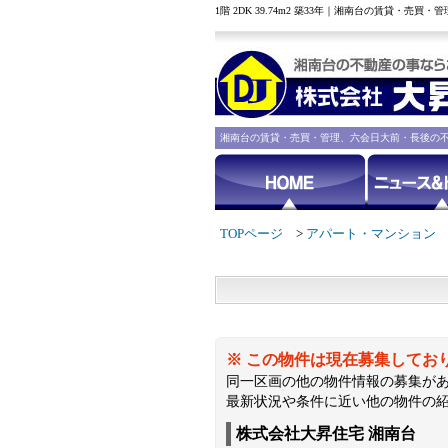
1階 2DK 39.74m2 築33年｜湘南台の賃貸・売
湘南台の賃貸・売買・管理、六会日大前・長後の
TOPページ
アパート・マンション
※ この物件は現在募集してお
同一区画の他の物件情報の募集が
最新状況や条件に近い他の物件の
株式会社大昇住宅 湘南台