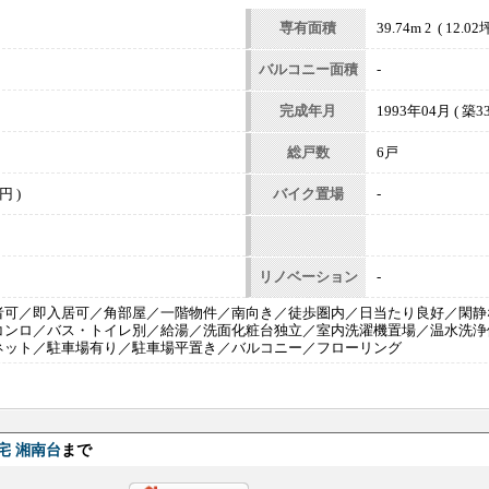
専有面積
39.74m
( 12.02坪
2
バルコニー面積
-
完成年月
1993年04月 ( 築33
総戸数
6戸
円 )
バイク置場
-
リノベーション
-
者可／即入居可／角部屋／一階物件／南向き／徒歩圏内／日当たり良好／閑静
コンロ／バス・トイレ別／給湯／洗面化粧台独立／室内洗濯機置場／温水洗浄便
ネット／駐車場有り／駐車場平置き／バルコニー／フローリング
宅 湘南台
まで