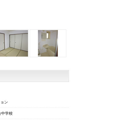
ション
会中学校