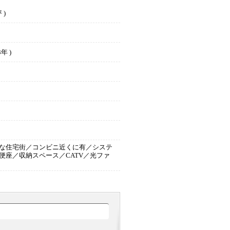
 )
年 )
な住宅街／コンビニ近くに有／システ
座／収納スペース／CATV／光ファ