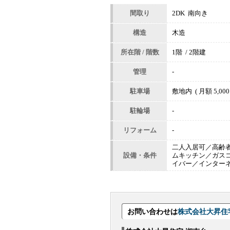
間取り
2DK 南向き
構造
木造
所在階 / 階数
1階 / 2階建
管理
-
駐車場
敷地内 ( 月額 5,000
駐輪場
-
リフォーム
-
二人入居可／高齢
設備・条件
ムキッチン／ガス
イバー／インター
お問い合わせは
株式会社大昇住